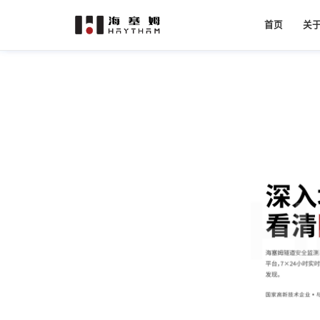
首页
关
公
材料测试
房屋安全监测系统
视频引伸计
汽车
资
黄铁矿落锤冲击试验
二维视频引伸计
白车身
发
复合材料双轴拉伸测试
三维视频引伸计
轮胎受
二维高温视频引伸计
企
三维高温视频引伸计
团
边坡安全监测系统
轨道交通
数码
合
船舶结构冰载荷DIC测试
铁路轨道单点跟踪双设备测试
视觉显微应变测量系统
二维显微应变测量系统
三维显微应变测量系统