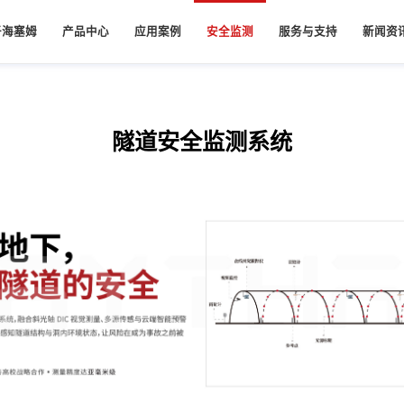
于海塞姆
产品中心
应用案例
安全监测
服务与支持
新闻资
司简介
服务承诺
公司新
工业
桥梁安全监测系统
视觉应变仪
航空航天
水库大坝安全监测
视觉跟踪仪
质荣誉
资料下载
知识分
隧道安全监测系统
刚度测试
单目二维视觉应变仪
CC复合材料2200℃双向拉伸测试
离线视觉跟踪仪
展历程
压变形测试
单目三维视觉应变仪
飞机外壳钛合金全场高温650度拉伸测试
在线视觉跟踪仪
单目三维高速视觉应变仪
柔性在线视觉跟踪仪
业文化
双目三维视觉应变仪
安全监测云平台
队建设
尾矿库安全监测系统
隧道安全监测系统
教育版视觉应变仪
家电
安全监测
作伙伴
空调室外机振动DIC测试
立交桥安全监测
手机光传感器高低温变形测试
隧道安全监测
激光测振仪
DVC软件
单点激光测振仪
DVC软件
多点激光测振仪