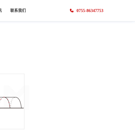
0755-86347753
讯
联系我们
闻
联系方式
系统
土木工程
视觉裂缝计
基坑安全监测系统
生物医疗
享
人才招聘
梯度ECC混凝土四点弯曲测试
视觉裂缝计
髋关节内植入物疲劳测试
商务合作
混凝土梁三点弯曲测试
生物材料线材拉伸测试
安全检测
应县木塔结构安全检测
沿江高速桥的静态安全检测
DIC视触觉传感器
DIC视触觉传感器