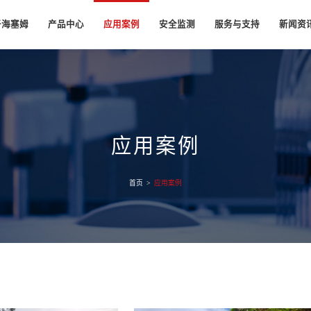
于海塞姆
产品中心
应用案例
安全监测
服务与支持
新闻资
司简介
服务承诺
公司新
工业
桥梁安全监测系统
视觉应变仪
航空航天
水库大坝安全监测
视觉跟踪仪
质荣誉
资料下载
知识分
刚度测试
单目二维视觉应变仪
CC复合材料2200℃双向拉伸测试
离线视觉跟踪仪
展历程
压变形测试
单目三维视觉应变仪
飞机外壳钛合金全场高温650度拉伸测试
在线视觉跟踪仪
应用案例
单目三维高速视觉应变仪
柔性在线视觉跟踪仪
业文化
双目三维视觉应变仪
安全监测云平台
队建设
尾矿库安全监测系统
隧道安全监测系统
教育版视觉应变仪
首页
>
应用案例
家电
安全监测
作伙伴
空调室外机振动DIC测试
立交桥安全监测
手机光传感器高低温变形测试
隧道安全监测
激光测振仪
DVC软件
单点激光测振仪
DVC软件
多点激光测振仪