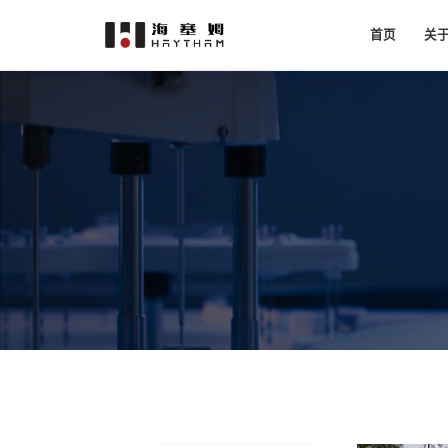
首页
关
公
材料测试
房屋安全监测系统
视频引伸计
汽车
资
黄铁矿落锤冲击试验
二维视频引伸计
白车身
发
复合材料双轴拉伸测试
三维视频引伸计
轮胎受
二维高温视频引伸计
企
三维高温视频引伸计
团
边坡安全监测系统
轨道交通
数码
合
船舶结构冰载荷DIC测试
铁路轨道单点跟踪双设备测试
视觉显微应变测量系统
二维显微应变测量系统
三维显微应变测量系统