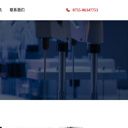
0755-86347753
讯
联系我们
闻
联系方式
系统
土木工程
视觉裂缝计
基坑安全监测系统
生物医疗
享
人才招聘
梯度ECC混凝土四点弯曲测试
视觉裂缝计
髋关节内植入物疲劳测试
商务合作
混凝土梁三点弯曲测试
生物材料线材拉伸测试
安全检测
应县木塔结构安全检测
沿江高速桥的静态安全检测
DIC视触觉传感器
DIC视触觉传感器