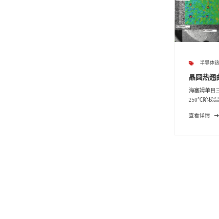
半导体
晶圆热翘曲
海塞姆单目
250℃阶梯温
查看详情