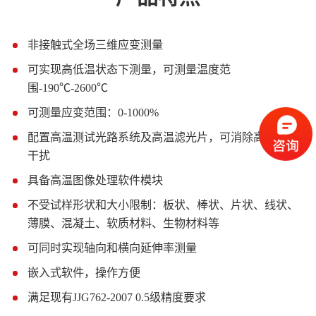
非接触式全场三维应变测量
1
可实现高低温状态下测量，可测量温度范
2
围-190℃-2600℃
可测量应变范围：0-1000%
3
配置高温测试光路系统及高温滤光片，可消除高温辐射
4
干扰
具备高温图像处理软件模块
5
不受试样形状和大小限制：板状、棒状、片状、线状、
6
薄膜、混凝土、软质材料、生物材料等
可同时实现轴向和横向延伸率测量
7
嵌入式软件，操作方便
8
满足现有JJG762-2007 0.5级精度要求
9