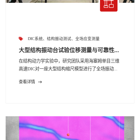
DIC系统、结构振动测试、全场应变测量
大型结构振动台试验位移测量与可靠性...
在结构动力学实验中，研究团队采用海塞姆单目三维
高速DIC对一座大型结构缩尺模型进行了全场振动...
查看详情