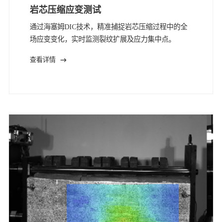
岩芯压缩应变测试
通过海塞姆DIC技术，精准捕捉岩芯压缩过程中的全
场应变变化，实时监测裂纹扩展及应力集中点。
查看详情