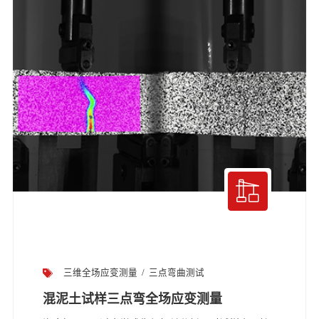
三维全场应变测量
三点弯曲测试
混泥土试样三点弯全场应变测量