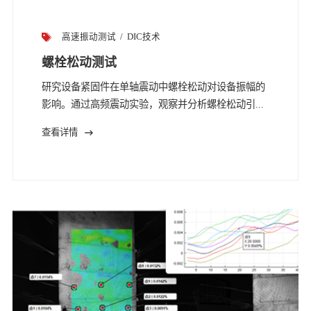
高速振动测试
DIC技术
螺栓松动测试
研究设备紧固件在单轴震动中螺栓松动对设备振幅的
影响。通过高频震动实验，观察并分析螺栓松动引...
查看详情