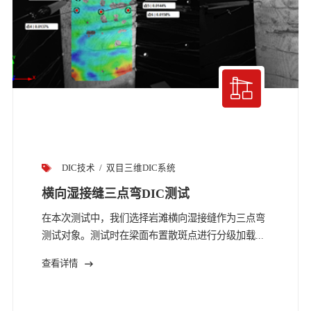
DIC技术
双目三维DIC系统
横向湿接缝三点弯DIC测试
在本次测试中，我们选择岩滩横向湿接缝作为三点弯
测试对象。测试时在梁面布置散斑点进行分级加载...
查看详情