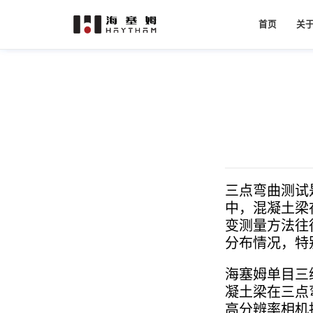
首页
关
公
材料测试
房屋安全监测系统
视频引伸计
汽车
资
黄铁矿落锤冲击试验
二维视频引伸计
白车身
发
复合材料双轴拉伸测试
三维视频引伸计
轮胎受
二维高温视频引伸计
企
三维高温视频引伸计
团
边坡安全监测系统
三点弯曲测试
轨道交通
数码
合
中，混凝土梁
船舶结构冰载荷DIC测试
变测量方法往
铁路轨道单点跟踪双设备测试
分布情况，特
视觉显微应变测量系统
海塞姆单目三
二维显微应变测量系统
凝土梁在三点
三维显微应变测量系统
高分辨率相机