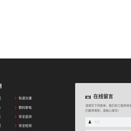
例
在线留言
试
轨道交通
请填写下列表单，我们的工程师将
业
数码家电
们都将保密，请放心填写）
天
安全监测
程
安全检测