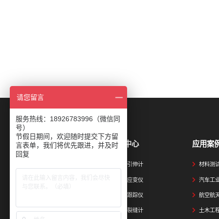
请您留言
服务热线：18926783996（微信同
号）
节假日期间，欢迎随时提交下方留
产品中心
应用案
言表单，我们将优先跟进，并及时
回复
视频引伸计
材料测
视觉应变仪
汽车工
视觉跟踪仪
航空航
视觉裂缝计
土木工