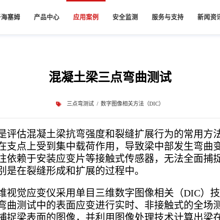
于海塞姆
产品中心
应用案例
安全监测
服务与支持
新闻资
司简介
服务承诺
公司新
工业
桥梁安全监测系统
视觉应变仪
航空航天
水库大坝安全监测
视觉跟踪仪
质荣誉
资料下载
知识分
混凝土梁三点弯曲测试
刚度测试
单目二维视觉应变仪
CC复合材料2200℃双向拉伸测试
离线视觉跟踪仪
展历程
压变形测试
单目三维视觉应变仪
飞机外壳钛合金全场高温650度拉伸测试
在线视觉跟踪仪
单目三维高速视觉应变仪
柔性在线视觉跟踪仪
业文化
三点弯测试
数字图像相关方法（DIC）
双目三维视觉应变仪
安全监测云平台
队建设
尾矿库安全监测系统
隧道安全监测系统
教育版视觉应变仪
是评估混凝土梁抗弯强度和裂缝扩展行为的常用方
家电
安全监测
作伙伴
在支点上受到集中载荷作用，导致梁中部发生弯曲
空调室外机振动DIC测试
立交桥安全监测
往依赖于安装应变片等接触式传感器，无法全面捕
手机光传感器高低温变形测试
隧道安全监测
别是在裂缝形成和扩展的过程中。
激光测振仪
DVC软件
维视觉应变仪采用单目三维数字图像相关（DIC）
单点激光测振仪
DVC软件
弯曲测试中的表面应变进行实时、非接触式的全场
多点激光测振仪
捕捉梁表面的图像，并利用图像处理技术计算出梁