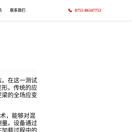
0755-86347753
讯
联系我们
闻
联系方式
系统
土木工程
视觉裂缝计
基坑安全监测系统
生物医疗
享
人才招聘
梯度ECC混凝土四点弯曲测试
视觉裂缝计
髋关节内植入物疲劳测试
商务合作
混凝土梁三点弯曲测试
生物材料线材拉伸测试
法。在这一测试
安全检测
变形。传统的应
应县木塔结构安全检测
捉梁的全场应变
沿江高速桥的静态安全检测
DIC视触觉传感器
技术，能够对混
DIC视触觉传感器
测量。设备通过
在加载过程中的